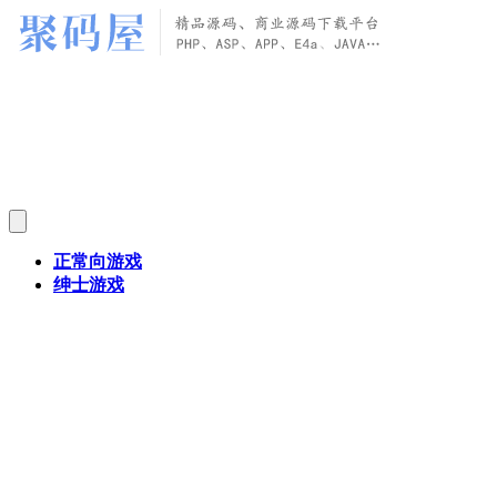
正常向游戏
绅士游戏