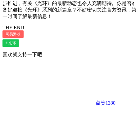
步推进，有关《光环》的最新动态也令人充满期待。你是否准
备好迎接《光环》系列的新篇章？不妨密切关注官方资讯，第
一时间了解最新信息！
THE END
网易游戏
# 光环
喜欢就支持一下吧
点赞
1280