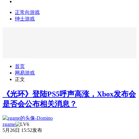
正常向游戏
绅士游戏
首页
网易游戏
正文
《光环》登陆PS5呼声高涨，Xbox发布会
是否会公布相关消息？
zgame
5月26日 15:52发布