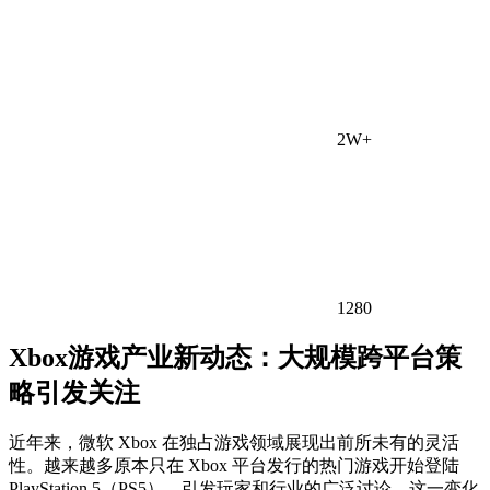
2W+
1280
Xbox游戏产业新动态：大规模跨平台策
略引发关注
近年来，微软 Xbox 在独占游戏领域展现出前所未有的灵活
性。越来越多原本只在 Xbox 平台发行的热门游戏开始登陆
PlayStation 5（PS5），引发玩家和行业的广泛讨论。这一变化