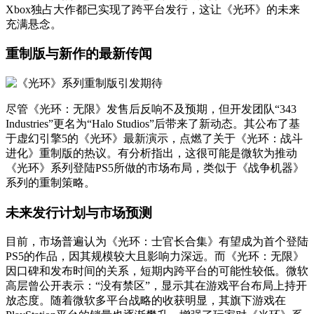
Xbox独占大作都已实现了跨平台发行，这让《光环》的未来
充满悬念。
重制版与新作的最新传闻
尽管《光环：无限》发售后反响不及预期，但开发团队“343
Industries”更名为“Halo Studios”后带来了新动态。其公布了基
于虚幻引擎5的《光环》最新演示，点燃了关于《光环：战斗
进化》重制版的热议。有分析指出，这很可能是微软为推动
《光环》系列登陆PS5所做的市场布局，类似于《战争机器》
系列的重制策略。
未来发行计划与市场预测
目前，市场普遍认为《光环：士官长合集》有望成为首个登陆
PS5的作品，因其规模较大且影响力深远。而《光环：无限》
因口碑和发布时间的关系，短期内跨平台的可能性较低。微软
高层曾公开表示：“没有禁区”，显示其在游戏平台布局上持开
放态度。随着微软多平台战略的收获明显，其旗下游戏在