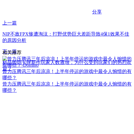
分享
上一篇
NIP不敌FPX惨遭淘汰：打野优势巨大差距导致4保1效果不佳
的原因分析
下一篇
相关推荐
精品肉鸽卡牌新作玩家人数激增，为什么受到玩家们的热烈欢
迎？
曾力压腾讯三年后凉凉！上半年停运的游戏中最令人惋惜的有
哪些？
曾力压腾讯三年后凉凉！上半年停运的游戏中最令人惋惜的有
哪些？