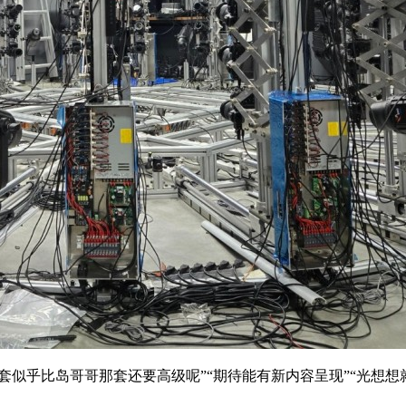
套似乎比岛哥哥那套还要高级呢”“期待能有新内容呈现”“光想想