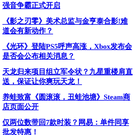
强音争霸正式开启
《影之刃零》美术总监与金亨泰合影!难
道会有新动作？
《光环》登陆PS5呼声高涨，Xbox发布会
是否会公布相关消息？
天龙归来项目组立军令状？九星重楼肩直
送，保证让你爽玩天龙！
养蛙致富《圆滚滚，丑蛙池塘》Steam商
店页面公开
仅两位数带回7款时装？网易：单件同享
批发特惠！