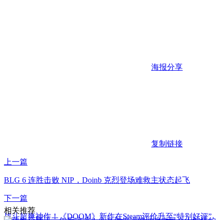
海报分享
复制链接
上一篇
BLG 6 连胜击败 NIP，Doinb 克烈登场难救主状态起飞
下一篇
相关推荐
战斗超爽神作！《DOOM》新作在Steam评价升至“特别好评”