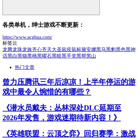
各类单机，绅士游戏不断更新：
https://www.acghua.com/
标签云
龙腾
龙珠
龙族
齐心
齐天大圣
鼠疫
鼠标
黛安娜
黑马
黑豹
黑色
黑神
话
黑白
黑猫
黑桃
黑曜石
黑暗
黑手党
黑帮
黑山
热门文章
曾力压腾讯三年后凉凉！上半年停运的游
戏中最令人惋惜的有哪些？
《潜水员戴夫：丛林深处DLC延期至
2026年发售，游戏迷期待新内容！》
《英雄联盟：云顶之弈》回归赛季：激战