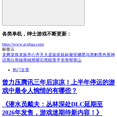
各类单机，绅士游戏不断更新：
https://www.acghua.com/
标签云
龙腾
龙珠
龙族
齐心
齐天大圣
鼠疫
鼠标
黛安娜
黑马
黑豹
黑色
黑神
话
黑白
黑猫
黑桃
黑曜石
黑暗
黑手党
黑帮
黑山
热门文章
曾力压腾讯三年后凉凉！上半年停运的游
戏中最令人惋惜的有哪些？
《潜水员戴夫：丛林深处DLC延期至
2026年发售，游戏迷期待新内容！》