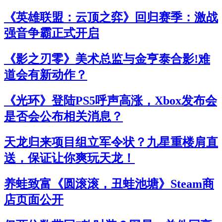
《英雄联盟：云顶之弈》回归赛季：激战
强音争霸正式开启
《影之刃零》美术总监与金亨泰合影!难
道会有新动作？
《光环》登陆PS5呼声高涨，Xbox发布会
是否会公布相关消息？
天龙归来项目组立军令状？九星重楼肩直
送，保证让你爽玩天龙！
养蛙致富《圆滚滚，丑蛙池塘》Steam商
店页面公开