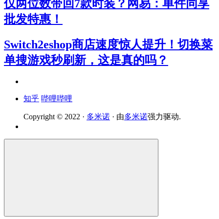
仅两位数带回7款时装？网易：单件同享
批发特惠！
Switch2eshop商店速度惊人提升！切换菜
单搜游戏秒刷新，这是真的吗？
知乎
哔哩哔哩
Copyright © 2022 ·
多米诺
· 由
多米诺
强力驱动.