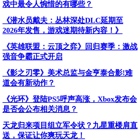
戏中最令人惋惜的有哪些？
《潜水员戴夫：丛林深处DLC延期至
2026年发售，游戏迷期待新内容！》
《英雄联盟：云顶之弈》回归赛季：激战
强音争霸正式开启
《影之刃零》美术总监与金亨泰合影!难
道会有新动作？
《光环》登陆PS5呼声高涨，Xbox发布会
是否会公布相关消息？
天龙归来项目组立军令状？九星重楼肩直
送，保证让你爽玩天龙！