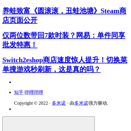
养蛙致富《圆滚滚，丑蛙池塘》Steam商
店页面公开
仅两位数带回7款时装？网易：单件同享
批发特惠！
Switch2eshop商店速度惊人提升！切换菜
单搜游戏秒刷新，这是真的吗？
知乎
哔哩哔哩
Copyright © 2022 ·
多米诺
· 由
多米诺
强力驱动.