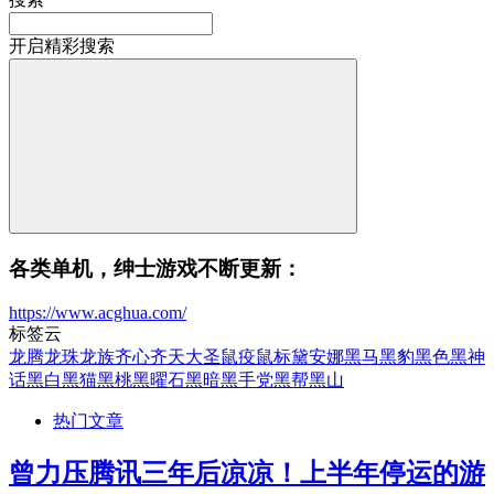
开启精彩搜索
各类单机，绅士游戏不断更新：
https://www.acghua.com/
标签云
龙腾
龙珠
龙族
齐心
齐天大圣
鼠疫
鼠标
黛安娜
黑马
黑豹
黑色
黑神
话
黑白
黑猫
黑桃
黑曜石
黑暗
黑手党
黑帮
黑山
热门文章
曾力压腾讯三年后凉凉！上半年停运的游