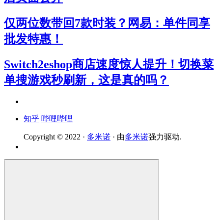
仅两位数带回7款时装？网易：单件同享
批发特惠！
Switch2eshop商店速度惊人提升！切换菜
单搜游戏秒刷新，这是真的吗？
知乎
哔哩哔哩
Copyright © 2022 ·
多米诺
· 由
多米诺
强力驱动.