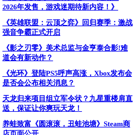
2026年发售，游戏迷期待新内容！》
《英雄联盟：云顶之弈》回归赛季：激战
强音争霸正式开启
《影之刃零》美术总监与金亨泰合影!难
道会有新动作？
《光环》登陆PS5呼声高涨，Xbox发布会
是否会公布相关消息？
天龙归来项目组立军令状？九星重楼肩直
送，保证让你爽玩天龙！
养蛙致富《圆滚滚，丑蛙池塘》Steam商
店页面公开