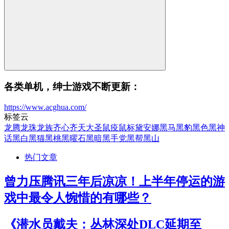
各类单机，绅士游戏不断更新：
https://www.acghua.com/
标签云
龙腾
龙珠
龙族
齐心
齐天大圣
鼠疫
鼠标
黛安娜
黑马
黑豹
黑色
黑神
话
黑白
黑猫
黑桃
黑曜石
黑暗
黑手党
黑帮
黑山
热门文章
曾力压腾讯三年后凉凉！上半年停运的游
戏中最令人惋惜的有哪些？
《潜水员戴夫：丛林深处DLC延期至