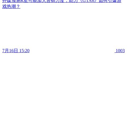
外媒预测R星可能加大营销力度，助力《GTA6》如何引爆游
戏热潮？
7月16日 15:20
1003