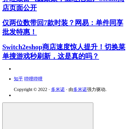
店页面公开
仅两位数带回7款时装？网易：单件同享
批发特惠！
Switch2eshop商店速度惊人提升！切换菜
单搜游戏秒刷新，这是真的吗？
知乎
哔哩哔哩
Copyright © 2022 ·
多米诺
· 由
多米诺
强力驱动.