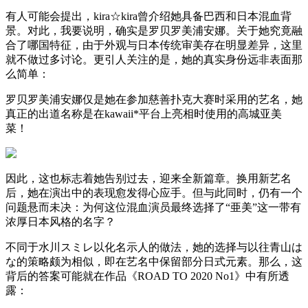
有人可能会提出，kira☆kira曾介绍她具备巴西和日本混血背
景。对此，我要说明，确实是罗贝罗美浦安娜。关于她究竟融
合了哪国特征，由于外观与日本传统审美存在明显差异，这里
就不做过多讨论。更引人关注的是，她的真实身份远非表面那
么简单：
罗贝罗美浦安娜仅是她在参加慈善扑克大赛时采用的艺名，她
真正的出道名称是在kawaii*平台上亮相时使用的高城亚美
菜！
因此，这也标志着她告别过去，迎来全新篇章。换用新艺名
后，她在演出中的表现愈发得心应手。但与此同时，仍有一个
问题悬而未决：为何这位混血演员最终选择了“亜美”这一带有
浓厚日本风格的名字？
不同于水川スミレ以化名示人的做法，她的选择与以往青山は
な的策略颇为相似，即在艺名中保留部分日式元素。那么，这
背后的答案可能就在作品《ROAD TO 2020 No1》中有所透
露：