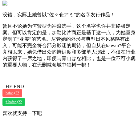
没错，实际上她曾以“佐々仓アミ”的名字发行作品！
暂且不论她为何转型为冲浪选手，这个名字也许并非终极定
案。但可以肯定的是，加勒比片商正是基于这一点，为她量身
定制了“亚美”的艺名。尽管她的外形与典型日本风格略有出
入，可能不完全符合部分影迷的期待，但自从在kawaii*平台
亮相以来，她凭借出众的辨识度和多部单人演出，不仅在行业
内获得了一席之地，即便与青山はな相比，也是一位不可小觑
的重要人物，在无删减领域中独树一帜！
THE END
bafang22
# bafang22
喜欢就支持一下吧