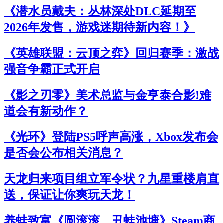
《潜水员戴夫：丛林深处DLC延期至
2026年发售，游戏迷期待新内容！》
《英雄联盟：云顶之弈》回归赛季：激战
强音争霸正式开启
《影之刃零》美术总监与金亨泰合影!难
道会有新动作？
《光环》登陆PS5呼声高涨，Xbox发布会
是否会公布相关消息？
天龙归来项目组立军令状？九星重楼肩直
送，保证让你爽玩天龙！
养蛙致富《圆滚滚，丑蛙池塘》Steam商