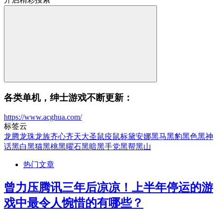
各类单机，绅士游戏不断更新：
https://www.acghua.com/
标签云
龙腾
龙珠
龙族
齐心
齐天大圣
鼠疫
鼠标
黛安娜
黑马
黑豹
黑色
黑神
话
黑白
黑猫
黑桃
黑曜石
黑暗
黑手党
黑帮
黑山
热门文章
曾力压腾讯三年后凉凉！上半年停运的游
戏中最令人惋惜的有哪些？