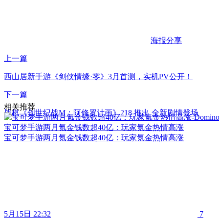
海报分享
上一篇
西山居新手游《剑侠情缘·零》3月首测，实机PV公开！
下一篇
相关推荐
战棋《创世纪战M：阿修罗计画》218 推出 全新剧情登场
宝可梦手游两月氪金钱数超40亿：玩家氪金热情高涨
宝可梦手游两月氪金钱数超40亿：玩家氪金热情高涨
5月15日 22:32
7