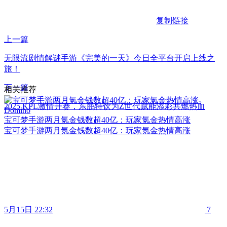
复制链接
上一篇
无限流剧情解谜手游《完美的一天》今日全平台开启上线之
旅！
下一篇
相关推荐
2025 KPL激情开赛，东鹏特饮为Z世代赋能添彩共燃热血
宝可梦手游两月氪金钱数超40亿：玩家氪金热情高涨
宝可梦手游两月氪金钱数超40亿：玩家氪金热情高涨
5月15日 22:32
7