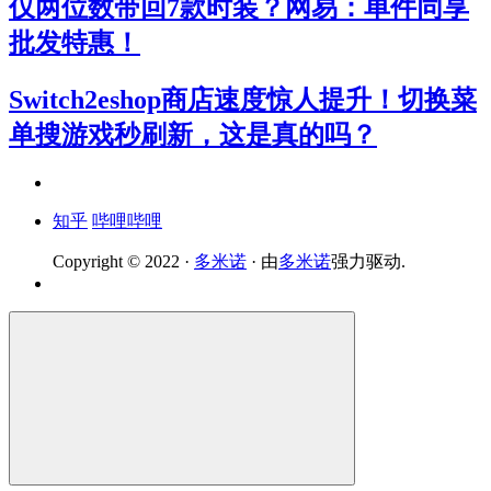
仅两位数带回7款时装？网易：单件同享
批发特惠！
Switch2eshop商店速度惊人提升！切换菜
单搜游戏秒刷新，这是真的吗？
知乎
哔哩哔哩
Copyright © 2022 ·
多米诺
· 由
多米诺
强力驱动.