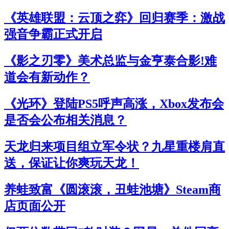
《英雄联盟：云顶之弈》回归赛季：激战
强音争霸正式开启
《影之刃零》美术总监与金亨泰合影!难
道会有新动作？
《光环》登陆PS5呼声高涨，Xbox发布会
是否会公布相关消息？
天龙归来项目组立军令状？九星重楼肩直
送，保证让你爽玩天龙！
养蛙致富《圆滚滚，丑蛙池塘》Steam商
店页面公开