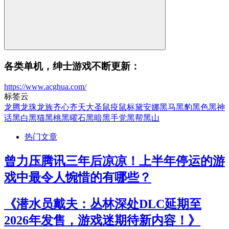
各类单机，绅士游戏不断更新：
https://www.acghua.com/
标签云
龙腾
龙珠
龙族
齐心
齐天大圣
鼠疫
鼠标
黛安娜
黑马
黑豹
黑色
黑神
话
黑白
黑猫
黑桃
黑曜石
黑暗
黑手党
黑帮
黑山
热门文章
曾力压腾讯三年后凉凉！上半年停运的游
戏中最令人惋惜的有哪些？
《潜水员戴夫：丛林深处DLC延期至
2026年发售，游戏迷期待新内容！》