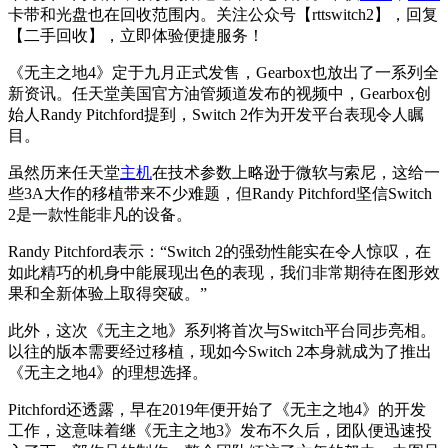
卡带和光盘也在回收范围内。关注公众号【rttswitch2】，回复
【二手回收】，立即体验便捷服务！
《无主之地4》定于九月正式发售，Gearbox也放出了一系列全
新资讯。任天堂美国官方油管频道发布的视频中，Gearbox创
始人Randy Pitchford提到，Switch 2作为开发平台表现令人瞩
目。
虽然历来任天堂
主机
在技术参数上略逊于微软与索尼，这给一
些3A大作的移植带来不少难题，但Randy Pitchford坚信Switch
2是一款性能非凡的设备。
Randy Pitchford表示：“Switch 2的强劲性能实在令人惊叹，在
如此精巧的机身中能展现出色的表现，我们非常期待在图形效
果和全新体验上取得突破。”
此外，这次《无主之地》系列将首次与Switch平台同步亮相。
以往的版本需要经过移植，现如今Switch 2本身就成为了推出
《无主之地4》的理想选择。
Pitchford还透露，早在2019年便开始了《无主之地4》的开发
工作，这意味着继《无主之地3》发布不久后，团队便迅速投