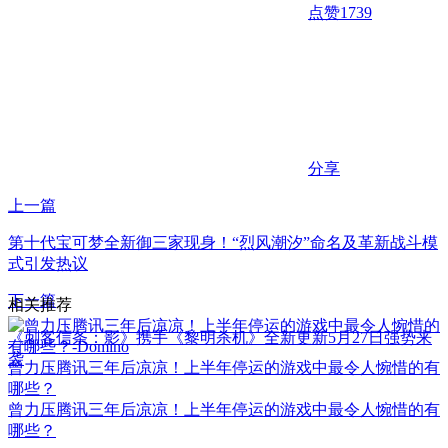
点赞
1739
分享
上一篇
第十代宝可梦全新御三家现身！“烈风潮汐”命名及革新战斗模
式引发热议
下一篇
相关推荐
《刺客信条：影》携手《黎明杀机》全新更新5月27日强势来
袭
曾力压腾讯三年后凉凉！上半年停运的游戏中最令人惋惜的有
哪些？
曾力压腾讯三年后凉凉！上半年停运的游戏中最令人惋惜的有
哪些？