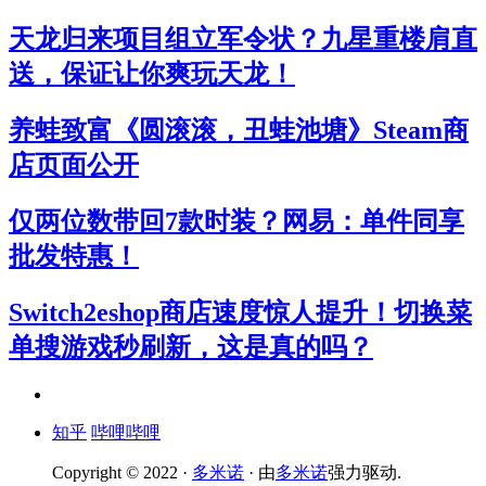
天龙归来项目组立军令状？九星重楼肩直
送，保证让你爽玩天龙！
养蛙致富《圆滚滚，丑蛙池塘》Steam商
店页面公开
仅两位数带回7款时装？网易：单件同享
批发特惠！
Switch2eshop商店速度惊人提升！切换菜
单搜游戏秒刷新，这是真的吗？
知乎
哔哩哔哩
Copyright © 2022 ·
多米诺
· 由
多米诺
强力驱动.