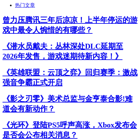
热门文章
曾力压腾讯三年后凉凉！上半年停运的游
戏中最令人惋惜的有哪些？
《潜水员戴夫：丛林深处DLC延期至
2026年发售，游戏迷期待新内容！》
《英雄联盟：云顶之弈》回归赛季：激战
强音争霸正式开启
《影之刃零》美术总监与金亨泰合影!难
道会有新动作？
《光环》登陆PS5呼声高涨，Xbox发布会
是否会公布相关消息？