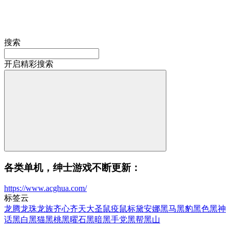
搜索
开启精彩搜索
各类单机，绅士游戏不断更新：
https://www.acghua.com/
标签云
龙腾
龙珠
龙族
齐心
齐天大圣
鼠疫
鼠标
黛安娜
黑马
黑豹
黑色
黑神
话
黑白
黑猫
黑桃
黑曜石
黑暗
黑手党
黑帮
黑山