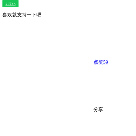
# 汉化
喜欢就支持一下吧
点赞
59
分享