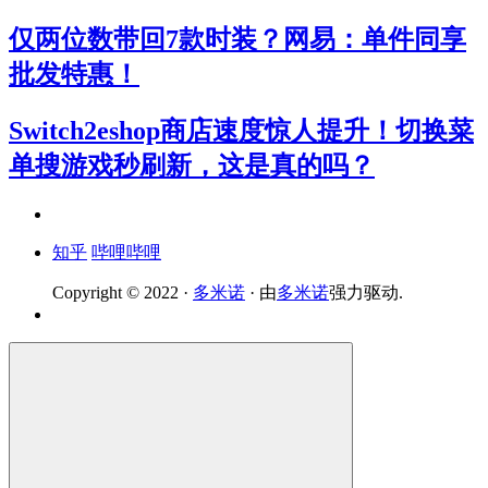
仅两位数带回7款时装？网易：单件同享
批发特惠！
Switch2eshop商店速度惊人提升！切换菜
单搜游戏秒刷新，这是真的吗？
知乎
哔哩哔哩
Copyright © 2022 ·
多米诺
· 由
多米诺
强力驱动.