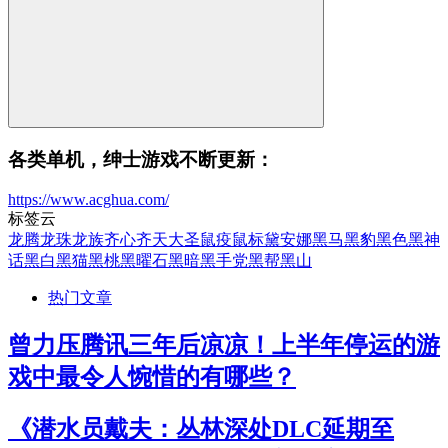
各类单机，绅士游戏不断更新：
https://www.acghua.com/
标签云
龙腾
龙珠
龙族
齐心
齐天大圣
鼠疫
鼠标
黛安娜
黑马
黑豹
黑色
黑神
话
黑白
黑猫
黑桃
黑曜石
黑暗
黑手党
黑帮
黑山
热门文章
曾力压腾讯三年后凉凉！上半年停运的游
戏中最令人惋惜的有哪些？
《潜水员戴夫：丛林深处DLC延期至