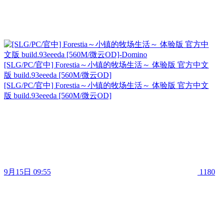
[SLG/PC/官中] Forestia～小镇的牧场生活～ 体验版 官方中文
版 build.93eeeda [560M/微云OD]
[SLG/PC/官中] Forestia～小镇的牧场生活～ 体验版 官方中文
版 build.93eeeda [560M/微云OD]
9月15日 09:55
1180