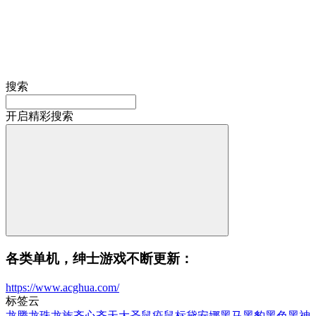
搜索
开启精彩搜索
各类单机，绅士游戏不断更新：
https://www.acghua.com/
标签云
龙腾
龙珠
龙族
齐心
齐天大圣
鼠疫
鼠标
黛安娜
黑马
黑豹
黑色
黑神