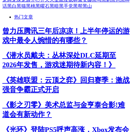
话
黑白
黑猫
黑桃
黑曜石
黑暗
黑手党
黑帮
黑山
热门文章
曾力压腾讯三年后凉凉！上半年停运的游
戏中最令人惋惜的有哪些？
《潜水员戴夫：丛林深处DLC延期至
2026年发售，游戏迷期待新内容！》
《英雄联盟：云顶之弈》回归赛季：激战
强音争霸正式开启
《影之刃零》美术总监与金亨泰合影!难
道会有新动作？
《光环》登陆PS5呼声高涨，Xbox发布会