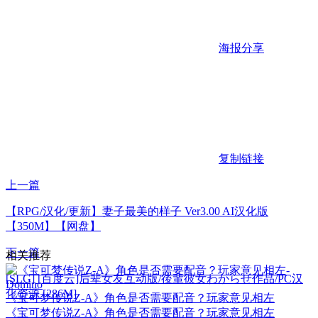
海报分享
复制链接
上一篇
【RPG/汉化/更新】妻子最美的样子 Ver3.00 AI汉化版
【350M】【网盘】
下一篇
相关推荐
[SLG] [百度云]后辈女友互动版/後輩彼女わからせ作品/PC汉
化资源 [286M]
《宝可梦传说Z-A》角色是否需要配音？玩家意见相左
《宝可梦传说Z-A》角色是否需要配音？玩家意见相左