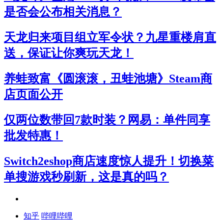
是否会公布相关消息？
天龙归来项目组立军令状？九星重楼肩直
送，保证让你爽玩天龙！
养蛙致富《圆滚滚，丑蛙池塘》Steam商
店页面公开
仅两位数带回7款时装？网易：单件同享
批发特惠！
Switch2eshop商店速度惊人提升！切换菜
单搜游戏秒刷新，这是真的吗？
知乎
哔哩哔哩