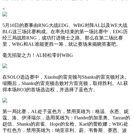
<
5月10日的赛事由RNG大战EDG、WBG对阵AL以及WE大战
BLG这三场比赛构成。在率先结束的第一场比赛中，EDG历
经三局战胜RNG，成功打进骑士之路。那么在第二场比赛
里，WBG和AL谁能更胜一筹，就让赛场来揭晓答案吧。
毫无招架之力！AL轻松零封WBG
在SOLO选边赛中，Xiaohu的雷克顿与Shanks的雷克顿对决。
缩圈后，Shanks的雷克顿击败对方雷克顿，取得胜利。AL获
得本场BO3的首场选边权，并选择了蓝色方。
第一局比赛，AL处于蓝色方，禁用英雄为：格温、永恩、妮
蔻、洛、伊泽瑞尔，选用英雄为：Flandre的加里奥、Tarzan的
赵信、Shanks的岩雀、Hope的女枪、Kael的蕾欧娜；WBG处
于红色方，禁用英雄为：纳亚菲利、蔚、韦鲁斯、赛恩、波