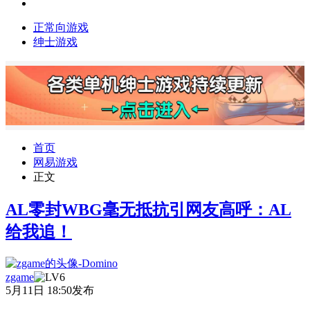
正常向游戏
绅士游戏
首页
网易游戏
正文
AL零封WBG毫无抵抗引网友高呼：AL
给我追！
zgame
5月11日 18:50发布