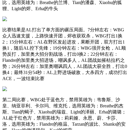
比，选用英雄为：Breathe的兰博、Tian的潘森、Xiaohu的狐
狸、Light的烬、Erha的牛头
比赛结果是AL打出了单方面的碾压局面。7分钟左右：WBG
众人迅速支援，上路快速开团，烬收获双杀，WBG打出1换
2；15分钟左右：AL在野区发起进攻，果断开团，双方打出1
换1，随后AL控下先锋；19分钟左右：WBG强开女枪，AL顺
势反打，加里奥大招分割战场，打出0换2；22分钟左右：
Flandre的加里奥大招进场，嘲讽多人，AL团战如摧枯拉朽之
势；26分钟左右：加里奥嘲讽四人，AL团战大获全胜，打出0
换4；最终31分54秒：AL上野进场破敌，大杀四方，成功打出
ACE，一波结束比赛
第二局比赛，WBG处于蓝色方，禁用英雄为：韦鲁斯、沙
皇、纳亚菲利、卡尔玛、维克托，选用英雄为：Breathe的杰
斯、Tian的蝎子、Xiaohu的瑞兹、Light的泽丽、Erha的璐璐；
AL处于红色方，禁用英雄为：莉莉娅、永恩、蔚、卡莎、
洛，选用英雄为：Flandre的格温、Tarzan的波比、Shanks的安