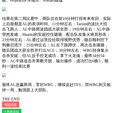
妮、Hope的伊泽瑞尔、Kael的妮蔻
结果在第二局比赛中，两队仅在前10分钟打得有来有回，实际
上后面都是AL的表演时间。11分钟左右：Tarzan的波比大招
击飞两人，AL中路两波团战大获全胜；19分钟左右：AL中路
突然发难，Shanks的安妮控住璐璐，配合队友集火将其秒杀；
23分钟左右：AL通过运营拉扯取得视野优势，随后顺利控下
荆棘厄塔汗；25分钟左右：AL在下路蹲伏，再次击杀璐璐，
随后团战大获全胜并打出ACE；30分钟左右：WBG转身集火
击杀安妮，但AL反手控龙成功，拿下火龙魂；最终34分54
秒：AL中路追击并果断开团，输出爆炸，成功打出0换5，顺
利一波结束比赛
最终AL连赢两局，零封WBG，继续追赶TES；而WBG则又输
掉一局，勉强跟上大部队。
THE END
网易游戏
# 网易游戏