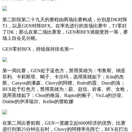
第二阶段第二十九天的赛程由两场比赛构成，分别是DK对阵
T1，以及GEN对阵BFX。在率先进行的首场比赛中，T1零封
了DK；那么在第二场比赛里，GEN和BFX谁能更胜一筹，赛
场上自会见分晓。
GEN零封BFX，持续保持排名第一
第一局比赛，GEN处于蓝色方，禁用英雄为：韦鲁斯、纳亚
菲利、卡莉斯塔、蝎子、卡尔玛，选用英雄如下：Kiin的杰
斯、Canyon的潘森、Chovy的阿狸、Ruler的霞、Duro的洛；
BFX处于红色方，禁用英雄为：蔚、赵信、岩雀、烬、女枪，
选用英雄如下：Clear的格温、Raptor的猴子、VicLa的沙皇、
Diable的伊泽瑞尔、Kellin的蕾欧娜
在第二局比赛前期，GEN一度建立起6000经济的优势。比赛
进行到第25分钟左右时，Chovy的阿狸率先阵亡，BFX在打出