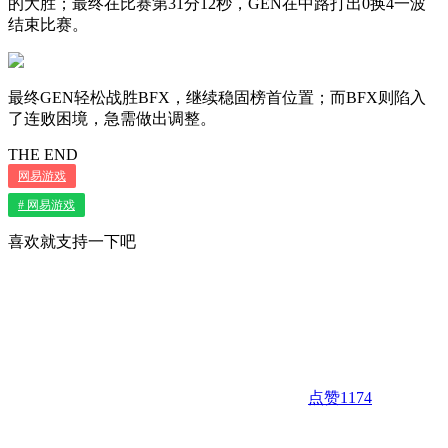
的大胜；最终在比赛第31分12秒，GEN在中路打出0换4一波
结束比赛。
最终GEN轻松战胜BFX，继续稳固榜首位置；而BFX则陷入
了连败困境，急需做出调整。
THE END
网易游戏
# 网易游戏
喜欢就支持一下吧
点赞
1174