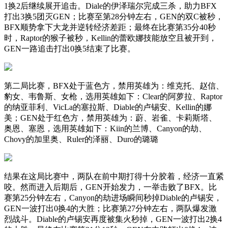
1换2后继续展开追击。Diale的伊泽瑞尔完成三杀，助力BFX
打出3换5团灭GEN；比赛至第28分钟左右，GEN的双C被秒，
BFX顺势拿下大龙并逆转经济差距；最终在比赛第35分40秒
时，Raptor的猴子被秒，Kellin的蕾欧娜技能放空且被开到，
GEN一路追击打出0换5结束了比赛。
第二局比赛，BFX处于蓝色方，禁用英雄为：维克托、赵信、
豹女、韦鲁斯、女枪，选用英雄如下：Clear的阿萝拉、Raptor
的纳亚菲利、VicLa的塞拉斯、Diable的卢锡安、Kellin的娜
美；GEN处于红色方，禁用英雄为：蔚、岩雀、卡莉斯塔、
奥恩、塞恩，选用英雄如下：Kiin的兰博、Canyon的劫、
Chovy的加里奥、Ruler的泽丽、Duro的璐璐
结果在这局比赛中，两队在前中期打得十分胶着，经济一直紧
咬。然而进入后期后，GEN开始发力，一举击败了BFX。比
赛第25分钟左右，Canyon的劫进场瞬间秒掉Diable的卢锡安，
GEN一波打出0换4的大胜；比赛第27分钟左右，两队爆发激
烈战斗。Diable的卢锡安再度被集火秒掉，GEN一波打出2换4