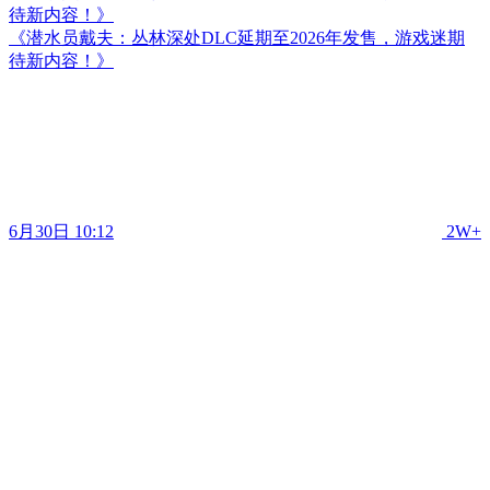
待新内容！》
《潜水员戴夫：丛林深处DLC延期至2026年发售，游戏迷期
待新内容！》
6月30日 10:12
2W+