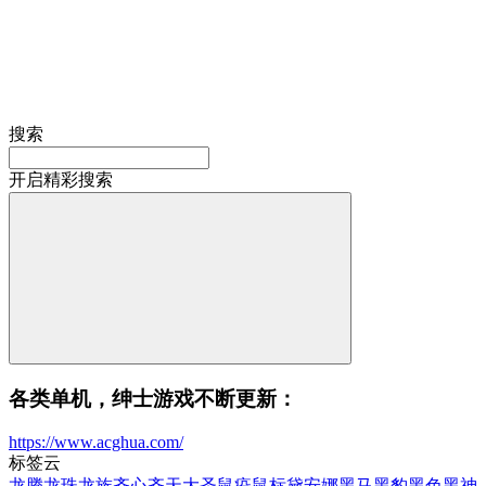
搜索
开启精彩搜索
各类单机，绅士游戏不断更新：
https://www.acghua.com/
标签云
龙腾
龙珠
龙族
齐心
齐天大圣
鼠疫
鼠标
黛安娜
黑马
黑豹
黑色
黑神