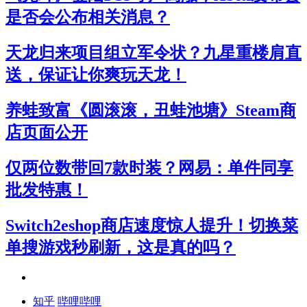
是否会公布相关消息？
天龙归来项目组立军令状？九星重楼肩直
送，保证让你爽玩天龙！
养蛙致富《圆滚滚，丑蛙池塘》Steam商
店页面公开
仅两位数带回7款时装？网易：单件同享
批发特惠！
Switch2eshop商店速度惊人提升！切换菜
单搜游戏秒刷新，这是真的吗？
知乎
哔哩哔哩