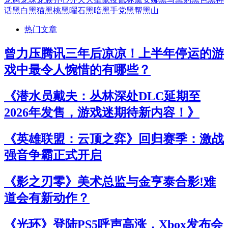
话
黑白
黑猫
黑桃
黑曜石
黑暗
黑手党
黑帮
黑山
热门文章
曾力压腾讯三年后凉凉！上半年停运的游
戏中最令人惋惜的有哪些？
《潜水员戴夫：丛林深处DLC延期至
2026年发售，游戏迷期待新内容！》
《英雄联盟：云顶之弈》回归赛季：激战
强音争霸正式开启
《影之刃零》美术总监与金亨泰合影!难
道会有新动作？
《光环》登陆PS5呼声高涨，Xbox发布会