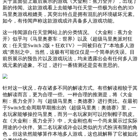
关于直面会上最后展示的游戏《大金刚：蕉力全开》，出现了
新的传闻。这款游戏看上去能够与任天堂一些极为出色的3D
马里奥游戏相媲美，其突出特点是拥有混乱的环境破坏元素。
如今，有传闻声称这款游戏或许具备多人游戏功能。
这一传闻源自任天堂网站上的分类情况。《大金刚：蕉力全
开》似乎与《马里奥赛车：世界》以及《超级马里奥派对狂
欢：任天堂Switch 2版 + 狂欢TV》一同被归在了“本地多人游
戏”类别之中。当然，这极有可能仅仅是一个简单的失误。目
前所展示的预告片以及游戏玩法，均未透露出会有任何多人游
戏元素的迹象。不过，进行一番猜测还是蛮有意思的。
针对这一状况，存在诸多不同的解读方式。有些解读相较于其
他解读而言，更为合理一些。一种合理的推测是，将《大金
刚：蕉力全开》与《超级马里奥：奥德赛》进行类比。在最初
于Switch生命周期早期推出的《超级马里奥：奥德赛》里，一
名玩家能够操控马里奥，而另一名玩家则可以控制帽子凯皮。
在《大金刚：蕉力全开》中，大金刚也有一个尚未展示过实际
用途的小伙伴。第二名玩家或许会以类似的方式扮演有限的角
色，但这依然能够算作本地多人游戏，这也就解释了它被如此