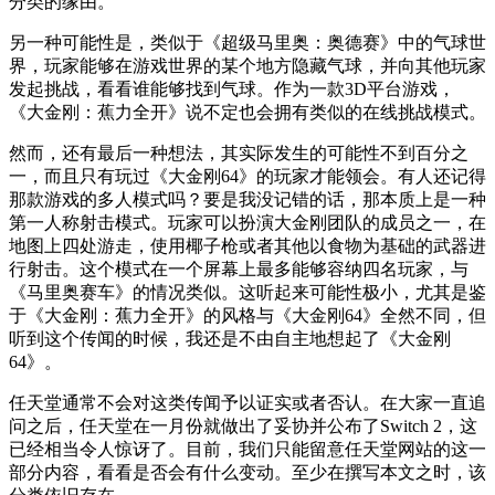
分类的缘由。
另一种可能性是，类似于《超级马里奥：奥德赛》中的气球世
界，玩家能够在游戏世界的某个地方隐藏气球，并向其他玩家
发起挑战，看看谁能够找到气球。作为一款3D平台游戏，
《大金刚：蕉力全开》说不定也会拥有类似的在线挑战模式。
然而，还有最后一种想法，其实际发生的可能性不到百分之
一，而且只有玩过《大金刚64》的玩家才能领会。有人还记得
那款游戏的多人模式吗？要是我没记错的话，那本质上是一种
第一人称射击模式。玩家可以扮演大金刚团队的成员之一，在
地图上四处游走，使用椰子枪或者其他以食物为基础的武器进
行射击。这个模式在一个屏幕上最多能够容纳四名玩家，与
《马里奥赛车》的情况类似。这听起来可能性极小，尤其是鉴
于《大金刚：蕉力全开》的风格与《大金刚64》全然不同，但
听到这个传闻的时候，我还是不由自主地想起了《大金刚
64》。
任天堂通常不会对这类传闻予以证实或者否认。在大家一直追
问之后，任天堂在一月份就做出了妥协并公布了Switch 2，这
已经相当令人惊讶了。目前，我们只能留意任天堂网站的这一
部分内容，看看是否会有什么变动。至少在撰写本文之时，该