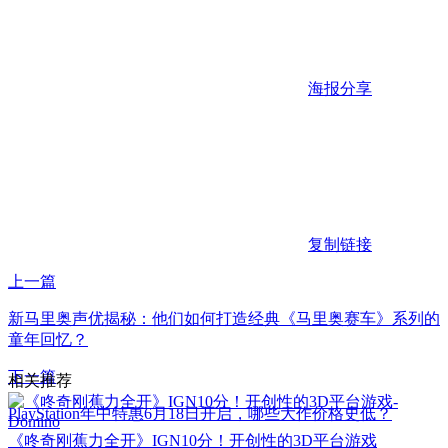
海报分享
复制链接
上一篇
新马里奥声优揭秘：他们如何打造经典《马里奥赛车》系列的
童年回忆？
下一篇
相关推荐
PlayStation年中特惠6月18日开启，哪些大作价格史低？
《咚奇刚蕉力全开》IGN10分！开创性的3D平台游戏