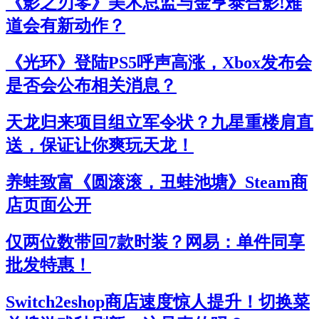
《影之刃零》美术总监与金亨泰合影!难
道会有新动作？
《光环》登陆PS5呼声高涨，Xbox发布会
是否会公布相关消息？
天龙归来项目组立军令状？九星重楼肩直
送，保证让你爽玩天龙！
养蛙致富《圆滚滚，丑蛙池塘》Steam商
店页面公开
仅两位数带回7款时装？网易：单件同享
批发特惠！
Switch2eshop商店速度惊人提升！切换菜