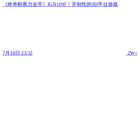
《咚奇刚蕉力全开》IGN10分！开创性的3D平台游戏
7月16日 23:32
2W+