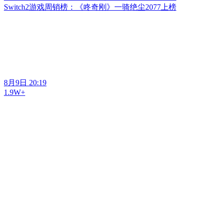
Switch2游戏周销榜：《咚奇刚》一骑绝尘2077上榜
8月9日 20:19
1.9W+