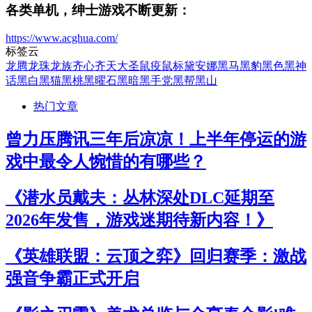
各类单机，绅士游戏不断更新：
https://www.acghua.com/
标签云
龙腾
龙珠
龙族
齐心
齐天大圣
鼠疫
鼠标
黛安娜
黑马
黑豹
黑色
黑神
话
黑白
黑猫
黑桃
黑曜石
黑暗
黑手党
黑帮
黑山
热门文章
曾力压腾讯三年后凉凉！上半年停运的游
戏中最令人惋惜的有哪些？
《潜水员戴夫：丛林深处DLC延期至
2026年发售，游戏迷期待新内容！》
《英雄联盟：云顶之弈》回归赛季：激战
强音争霸正式开启