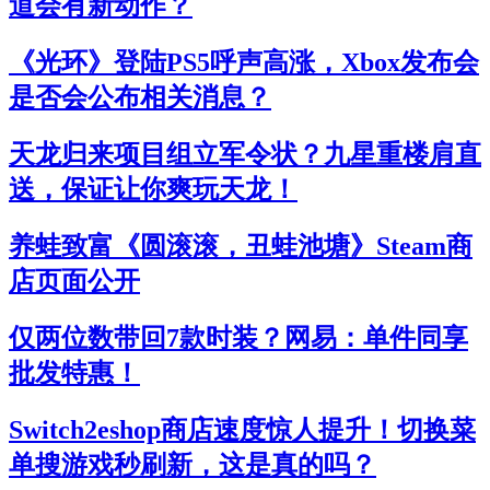
道会有新动作？
《光环》登陆PS5呼声高涨，Xbox发布会
是否会公布相关消息？
天龙归来项目组立军令状？九星重楼肩直
送，保证让你爽玩天龙！
养蛙致富《圆滚滚，丑蛙池塘》Steam商
店页面公开
仅两位数带回7款时装？网易：单件同享
批发特惠！
Switch2eshop商店速度惊人提升！切换菜
单搜游戏秒刷新，这是真的吗？