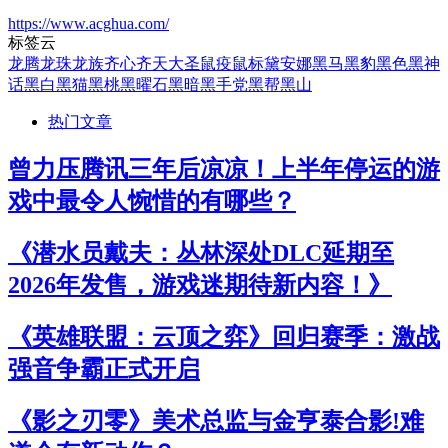
https://www.acghua.com/
标签云
龙腾
龙珠
龙族
齐心
齐天大圣
鼠疫
鼠标
黛安娜
黑马
黑豹
黑色
黑神
话
黑白
黑猫
黑桃
黑曜石
黑暗
黑手党
黑帮
黑山
热门文章
曾力压腾讯三年后凉凉！上半年停运的游
戏中最令人惋惜的有哪些？
《潜水员戴夫：丛林深处DLC延期至
2026年发售，游戏迷期待新内容！》
《英雄联盟：云顶之弈》回归赛季：激战
强音争霸正式开启
《影之刃零》美术总监与金亨泰合影!难