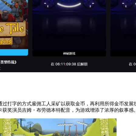
通过打字的方式雇佣工人采矿以获取金币，再利用所得金币发展
卡获奖演员吉姆・布劳德本特配音，为游戏增添了浓厚的叙事感