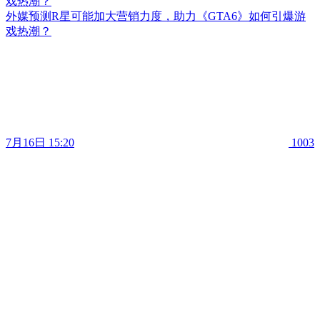
戏热潮？
外媒预测R星可能加大营销力度，助力《GTA6》如何引爆游
戏热潮？
7月16日 15:20
1003