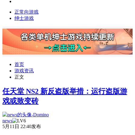
正常向游戏
绅士游戏
首页
游戏资讯
正文
任天堂 NS2 新反盗版举措：运行盗版游
戏或致变砖
news
5月11日 22:40发布