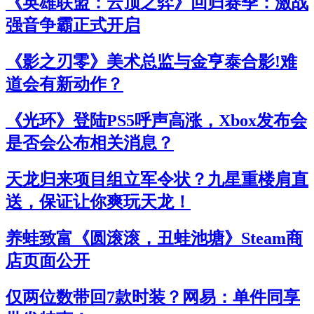
《英雄联盟：云顶之弈》回归赛季：激战
强音争霸正式开启
《影之刃零》美术总监与金亨泰合影!难
道会有新动作？
《光环》登陆PS5呼声高涨，Xbox发布会
是否会公布相关消息？
天龙归来项目组立军令状？九星重楼肩直
送，保证让你爽玩天龙！
养蛙致富《圆滚滚，丑蛙池塘》Steam商
店页面公开
仅两位数带回7款时装？网易：单件同享