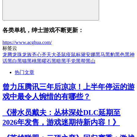
各类单机，绅士游戏不断更新：
https://www.acghua.com/
标签云
龙腾
龙珠
龙族
齐心
齐天大圣
鼠疫
鼠标
黛安娜
黑马
黑豹
黑色
黑神
话
黑白
黑猫
黑桃
黑曜石
黑暗
黑手党
黑帮
黑山
热门文章
曾力压腾讯三年后凉凉！上半年停运的游
戏中最令人惋惜的有哪些？
《潜水员戴夫：丛林深处DLC延期至
2026年发售，游戏迷期待新内容！》