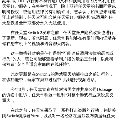
副本;或（d）以任何不符合适用文档和预期用途的方式利用任
天堂账户服务，在每种情况下，除非获得任天堂的书面同意或
明确授权，或适用法律另有明确许可。您承认，如果您未能遵
守上述限制，任天堂可能会使任天堂账户服务和/或适用的任
天堂设备全部或部分永久无法使用。”
在任天堂Switch 2发布之前，任天堂账户隐私政策也进行
了更新。现在，若您同意，任天堂将能够在有限时间内记录存
储在您主机上的视频和语音聊天内容。
这一举措针对的是任何遇到“可能违反适用法律的语言或
行为”的人，该公司能够查看录制片段的最后三分钟，以此确
保营造“安全且适合家庭的在线环境”。
此次更新是在Switch 2的游戏聊天功能推出之前进行的，
在该功能中，玩家在游戏过程中可以进行视频通话。
今年3月，任天堂宣布在针对法国文件共享公司Dstorage
的诉讼中胜诉，任天堂称这一胜利“对整个游戏行业来说意义
重大”。
在此之前，任天堂采取了一系列打击盗版的行动，包括关
闭Switch模拟器Yuzu，以及对一名经常在游戏发布前游玩任天