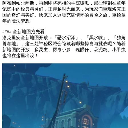
阿布到帕尔萨斯，再到即将亮相的学院呱呱，那些镌刻在童年
记忆中的经典精灵们，正穿越时光而来，为玩家们重现洛克王
国的奇幻与美好。快来加入这场充满情怀的冒险之旅，重拾童
年的魔法梦想！
#### 全新地图抢先看
洛克里安全新地图开放：「恶水沼泽」、「黑水峡」、「独角
兽领地」，这三处神秘区域会隐藏着哪些惊喜与挑战呢？随着
新地图的开放，多灵主、厉毒小萝、瑰眼仔、吸泥鸥、小甲虫
也将在这里出没！