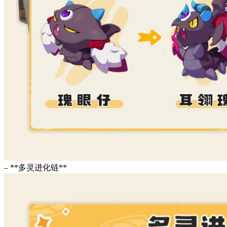
– **多灵进化链**