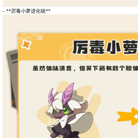
– **厉毒小萝进化链**