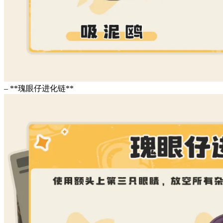
– **瑰眼仔进化链**