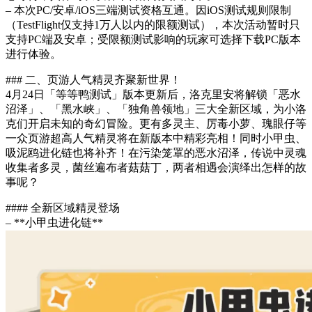
– 本次PC/安卓/iOS三端测试资格互通。因iOS测试规则限制
（TestFlight仅支持1万人以内的限额测试），本次活动暂时只
支持PC端及安卓；受限额测试影响的玩家可选择下载PC版本
进行体验。
### 二、页游人气精灵齐聚新世界！
4月24日「等等鸭测试」版本更新后，洛克里安将解锁「恶水
沼泽」、「黑水峡」、「独角兽领地」三大全新区域，为小洛
克们开启未知的奇幻冒险。更有多灵主、厉毒小萝、瑰眼仔等
一众页游超高人气精灵将在新版本中精彩亮相！同时小甲虫、
吸泥鸥进化链也将补齐！在污染笼罩的恶水沼泽，传说中灵魂
收集者多灵，菌丝遍布者菇菇丁，两者相遇会演绎出怎样的故
事呢？
#### 全新区域精灵登场
– **小甲虫进化链**