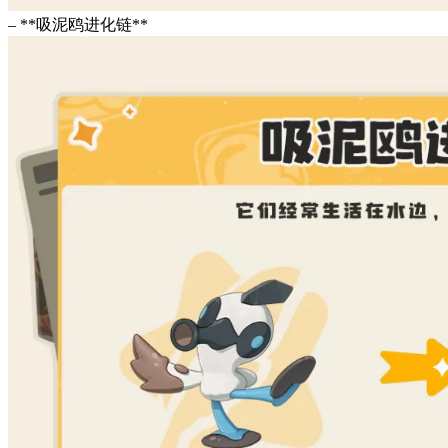
– **吸泥鸥进化链**