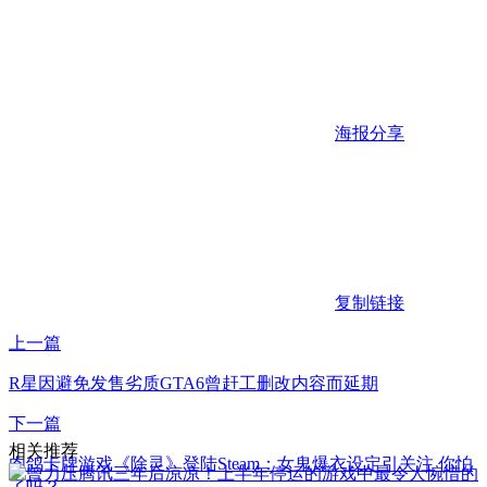
海报分享
复制链接
上一篇
R星因避免发售劣质GTA6曾赶工删改内容而延期
下一篇
相关推荐
肉鸽卡牌游戏《除灵》登陆Steam：女鬼爆衣设定引关注 你怕
了吗？