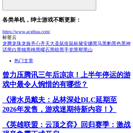
各类单机，绅士游戏不断更新：
https://www.acghua.com/
标签云
龙腾
龙珠
龙族
齐心
齐天大圣
鼠疫
鼠标
黛安娜
黑马
黑豹
黑色
黑神
话
黑白
黑猫
黑桃
黑曜石
黑暗
黑手党
黑帮
黑山
热门文章
曾力压腾讯三年后凉凉！上半年停运的游
戏中最令人惋惜的有哪些？
《潜水员戴夫：丛林深处DLC延期至
2026年发售，游戏迷期待新内容！》
《英雄联盟：云顶之弈》回归赛季：激战