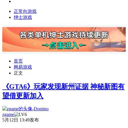
正常向游戏
绅士游戏
首页
网易游戏
正文
《GTA6》玩家发现新州证据 神秘新图有
望借更新加入
zgame
5月12日 13:49发布