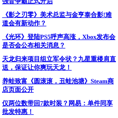
强音争霸正式开启
《影之刃零》美术总监与金亨泰合影!难
道会有新动作？
《光环》登陆PS5呼声高涨，Xbox发布会
是否会公布相关消息？
天龙归来项目组立军令状？九星重楼肩直
送，保证让你爽玩天龙！
养蛙致富《圆滚滚，丑蛙池塘》Steam商
店页面公开
仅两位数带回7款时装？网易：单件同享
批发特惠！