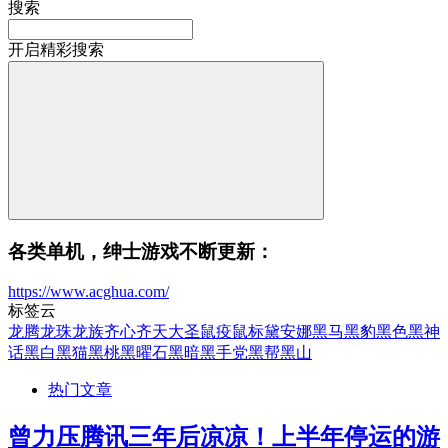
搜索
开启精彩搜索
各类单机，绅士游戏不断更新：
https://www.acghua.com/
标签云
龙腾
龙珠
龙族
齐心
齐天大圣
鼠疫
鼠标
黛安娜
黑马
黑豹
黑色
黑神
话
黑白
黑猫
黑桃
黑曜石
黑暗
黑手党
黑帮
黑山
热门文章
曾力压腾讯三年后凉凉！上半年停运的游