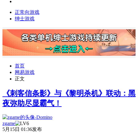
正常向游戏
绅士游戏
首页
网易游戏
正文
《刺客信条影》与《黎明杀机》联动：黑
夜弥助尽显霸气！
zgame
5月15日 01:36发布