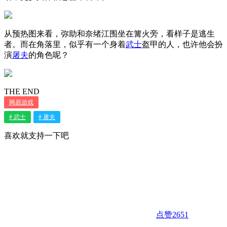
从预热图来看，弥助和奈绪江围坐在篝火旁，看样子是逃生
者。而在角落里，似乎有一个身着
武士
盔甲的人，也许他会扮
演
屠夫
的角色呢？
THE END
网易游戏
# 武士
# 屠夫
喜欢就支持一下吧
点赞
2651