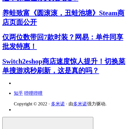
养蛙致富《圆滚滚，丑蛙池塘》Steam商
店页面公开
仅两位数带回7款时装？网易：单件同享
批发特惠！
Switch2eshop商店速度惊人提升！切换菜
单搜游戏秒刷新，这是真的吗？
知乎
哔哩哔哩
Copyright © 2022 ·
多米诺
· 由
多米诺
强力驱动.