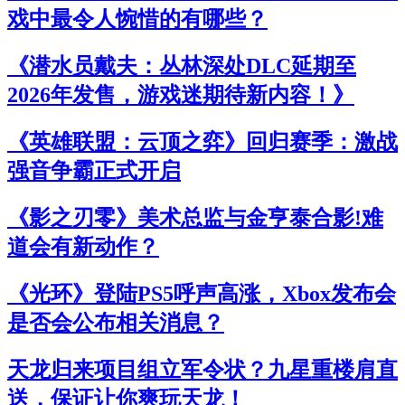
戏中最令人惋惜的有哪些？
《潜水员戴夫：丛林深处DLC延期至
2026年发售，游戏迷期待新内容！》
《英雄联盟：云顶之弈》回归赛季：激战
强音争霸正式开启
《影之刃零》美术总监与金亨泰合影!难
道会有新动作？
《光环》登陆PS5呼声高涨，Xbox发布会
是否会公布相关消息？
天龙归来项目组立军令状？九星重楼肩直
送，保证让你爽玩天龙！