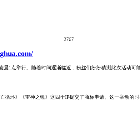
2767
ua.com/
日凌晨1点举行。随着时间逐渐临近，粉丝们纷纷猜测此次活动可
《死亡循环》《雷神之锤》这四个IP提交了商标申请。这一举动