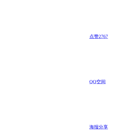
点赞
2767
QQ空间
海报分享