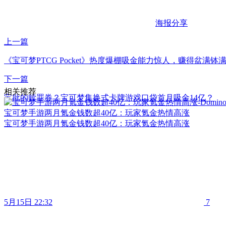
海报分享
上一篇
《宝可梦PTCG Pocket》热度爆棚吸金能力惊人，赚得盆满钵
下一篇
相关推荐
宝批的赎罪券？宝可梦集换式卡牌游戏口袋首月吸金14亿？
宝可梦手游两月氪金钱数超40亿：玩家氪金热情高涨
宝可梦手游两月氪金钱数超40亿：玩家氪金热情高涨
5月15日 22:32
7