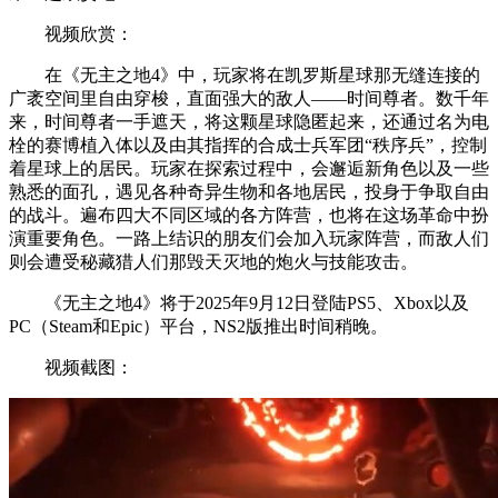
视频欣赏：
在《无主之地4》中，玩家将在凯罗斯星球那无缝连接的
广袤空间里自由穿梭，直面强大的敌人——时间尊者。数千年
来，时间尊者一手遮天，将这颗星球隐匿起来，还通过名为电
栓的赛博植入体以及由其指挥的合成士兵军团“秩序兵”，控制
着星球上的居民。玩家在探索过程中，会邂逅新角色以及一些
熟悉的面孔，遇见各种奇异生物和各地居民，投身于争取自由
的战斗。遍布四大不同区域的各方阵营，也将在这场革命中扮
演重要角色。一路上结识的朋友们会加入玩家阵营，而敌人们
则会遭受秘藏猎人们那毁天灭地的炮火与技能攻击。
《无主之地4》将于2025年9月12日登陆PS5、Xbox以及
PC（Steam和Epic）平台，NS2版推出时间稍晚。
视频截图：