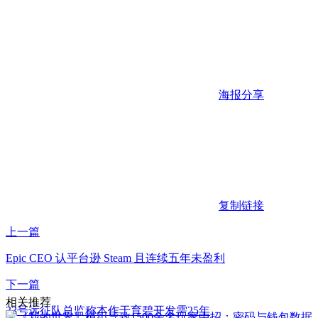
海报分享
复制链接
上一篇
Epic CEO 认平台逊 Steam 且连续五年未盈利
下一篇
相关推荐
33号远征队总监称本作于育碧开发需25年