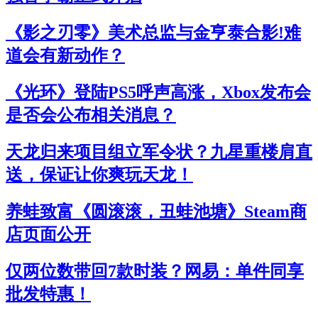
《影之刃零》美术总监与金亨泰合影!难
道会有新动作？
《光环》登陆PS5呼声高涨，Xbox发布会
是否会公布相关消息？
天龙归来项目组立军令状？九星重楼肩直
送，保证让你爽玩天龙！
养蛙致富《圆滚滚，丑蛙池塘》Steam商
店页面公开
仅两位数带回7款时装？网易：单件同享
批发特惠！