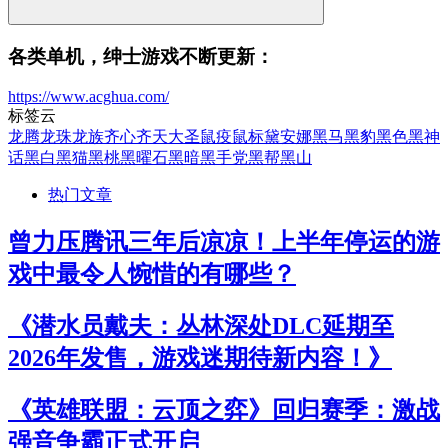
各类单机，绅士游戏不断更新：
https://www.acghua.com/
标签云
龙腾
龙珠
龙族
齐心
齐天大圣
鼠疫
鼠标
黛安娜
黑马
黑豹
黑色
黑神
话
黑白
黑猫
黑桃
黑曜石
黑暗
黑手党
黑帮
黑山
热门文章
曾力压腾讯三年后凉凉！上半年停运的游
戏中最令人惋惜的有哪些？
《潜水员戴夫：丛林深处DLC延期至
2026年发售，游戏迷期待新内容！》
《英雄联盟：云顶之弈》回归赛季：激战
强音争霸正式开启