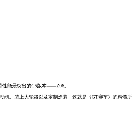
能最突出的C5版本——Z06。
、更换发动机、装上大轮毂以及定制涂装。这就是《GT赛车》的精髓所