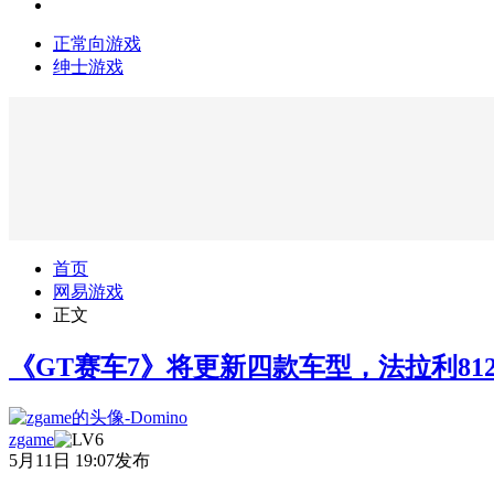
正常向游戏
绅士游戏
首页
网易游戏
正文
《GT赛车7》将更新四款车型，法拉利812 Su
zgame
5月11日 19:07发布