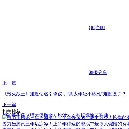
QQ空间
海报分享
上一篇
《毁灭战士》难度命名引争议，“我太年轻不该死”难度没了？
下一篇
相关推荐
神谷英树谈《猎天使魔女》原计划：欲打造新三部曲
曾力压腾讯三年后凉凉！上半年停运的游戏中最令人惋惜的有