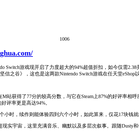
1006
ua.com/
tendo Switch游戏现开启了力度超大的94%超值折扣，如今仅需
》，这也是这两款Nintendo Switch游戏在任天堂eSho
了77分的较高分数，与它在Steam上87%的好评率相呼应。6年后，B
的好评率更是高达94%。
到六个小时，续作则能体验四到六个小时，如此算来，仅花17块钱就能
实宇宙，这里充满音乐、幽默以及多层次叙事。跟随Dusty和他