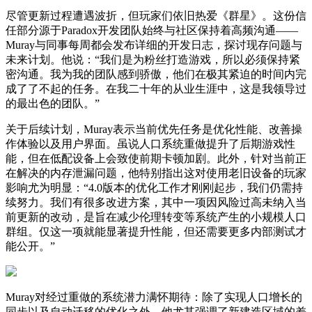
尽管更新过程遭遇波折，但玩家们依旧热爱《群星》。这份信
任部分源于Paradox开发团队始终与社区保持着高频沟通——
Muray与同事每周都会发布详细的开发日志，探讨现存问题与
未来计划。他说：“我们是为粉丝打造游戏，所以必须保持紧
密沟通。我为我的团队感到骄傲，他们在极其紧迫的时间内完
成了了不起的任务。在我二十年的从业生涯中，这是我领导过
的最出色的团队。”
关于后续计划，Muray表示当前优先任务是优化性能、改善操
作体验以及用户界面。虽说人口系统重做提升了后期游戏性
能，但在低配设备上会致使前期卡顿加剧。此外，针对当前正
在解决的内存泄漏问题，他特别指出这对使用老旧设备的玩家
影响尤为明显：“4.0版本的优化工作才刚刚起步，我们仍需持
续努力。我们有很多改进方案，其中一项因风险过高未纳入当
前更新的改动，是旨在减少伦理转变等系统产生的小规模人口
群组。仅这一项就能显著提升性能，但还需要更多内部测试才
能公开。”
Muray对经过重做的系统潜力满怀期待：除了实现人口增长的
同步以及自动迁移的优化之外，他尤其强调了新建造区域的差