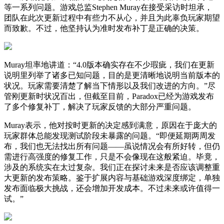
等一系列问题。游戏总监Stephen Muray在接受采访时坦承，
团队在此次更新过程中有些力不从心，并且为此辜负玩家期望
而致歉。不过，他坚持认为准时发布补丁是正确的决策。
Muray坦率地讲道：“4.0版本确实存在不少瑕疵，我们在更新
说明里列举了诸多已知问题，目的是更清晰地说明当前版本的
状况。玩家需要清楚了解当下情形以及我们改进的方向。”尽
管刚更新时状况百出，但截至目前，Paradox已经为游戏发布
了多个修复补丁，解决了玩家反馈的大部分严重问题。
Muray表示，他对按时更新的决定感到满意，原因在于庞大的
玩家群体总能发现测试阶段未暴露的问题。“即便延期两周发
布，我们也无法找出所有问题——虽说情况会有所好转，但仍
需进行高强度的修复工作，只是不会像现在这般紧迫。毕竟，
涉及的系统实在太过复杂。我们正在探讨未来是否应该调整重
大更新的发布策略。鉴于扩展内容与基础游戏深度绑定，单独
发布面临极大挑战，还会增加开发成本。不过未来或许值得一
试。”