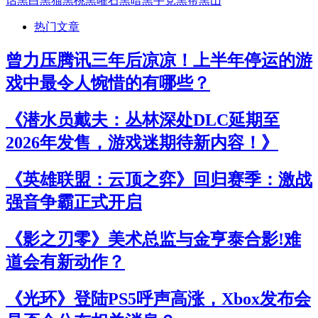
话
黑白
黑猫
黑桃
黑曜石
黑暗
黑手党
黑帮
黑山
热门文章
曾力压腾讯三年后凉凉！上半年停运的游
戏中最令人惋惜的有哪些？
《潜水员戴夫：丛林深处DLC延期至
2026年发售，游戏迷期待新内容！》
《英雄联盟：云顶之弈》回归赛季：激战
强音争霸正式开启
《影之刃零》美术总监与金亨泰合影!难
道会有新动作？
《光环》登陆PS5呼声高涨，Xbox发布会