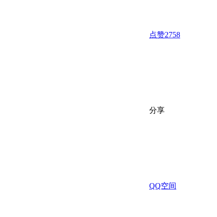
点赞
2758
分享
QQ空间