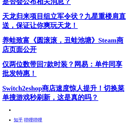
是否会公布相关消息？
天龙归来项目组立军令状？九星重楼肩直
送，保证让你爽玩天龙！
养蛙致富《圆滚滚，丑蛙池塘》Steam商
店页面公开
仅两位数带回7款时装？网易：单件同享
批发特惠！
Switch2eshop商店速度惊人提升！切换菜
单搜游戏秒刷新，这是真的吗？
知乎
哔哩哔哩