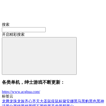
搜索
开启精彩搜索
各类单机，绅士游戏不断更新：
https://www.acghua.com/
标签云
龙腾
龙珠
龙族
齐心
齐天大圣
鼠疫
鼠标
黛安娜
黑马
黑豹
黑色
黑神